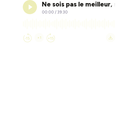
⁠Ne sois pas le meilleur, sois le s
00:00
/
39:30
×1