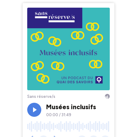
Sans réserve/s
Musées inclusifs
00:00
/
31:49