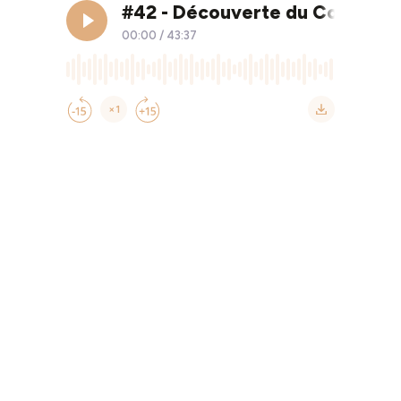
#42 - Découverte du Comptoir 
00:00
/
43:37
×1