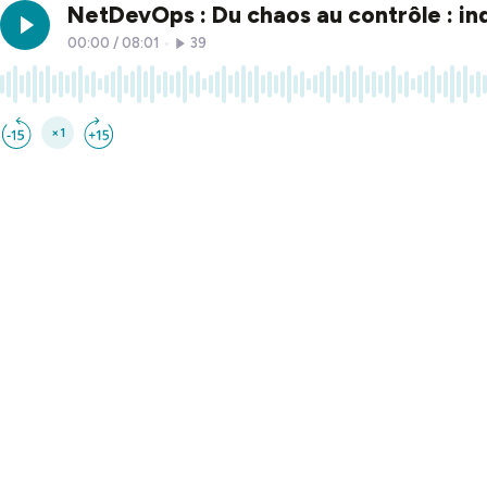
NetDevOps : Du chaos au contrôle : ind
00:00
/
08:01
•
39
×1