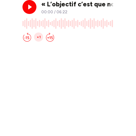
« L’objectif c’est que nos man
00:00
/
06:22
×1