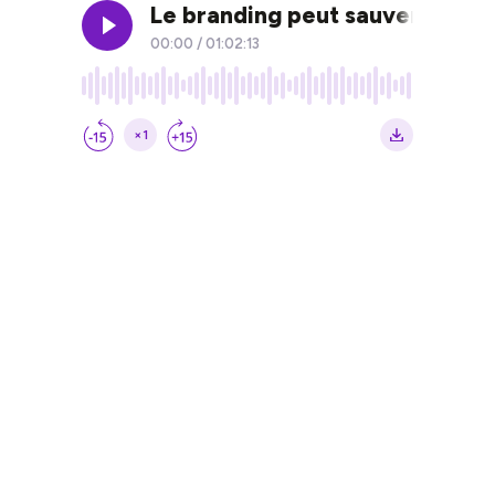
Le branding peut sauver (ou t
00:00
/
01:02:13
×1