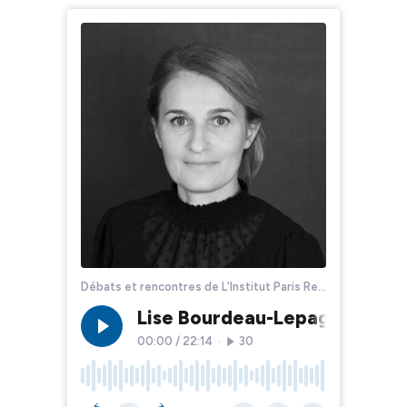
Débats et rencontres de L'Institut Paris Region
Lise Bourdeau-Lepage : l'attr
00:00
/
22:14
•
30