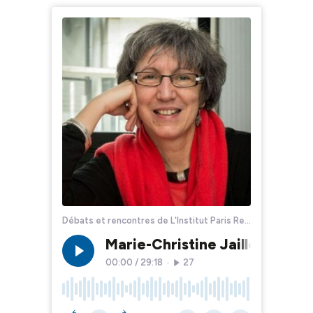
Débats et rencontres de L'Institut Paris Region
Marie-Christine Jaillet : les 
00:00
/
29:18
•
27