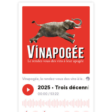
Vinapogée, le rendez-vous des vins à leur apogée
2025 • Trois décennies de Dom
00:00
/
53:22