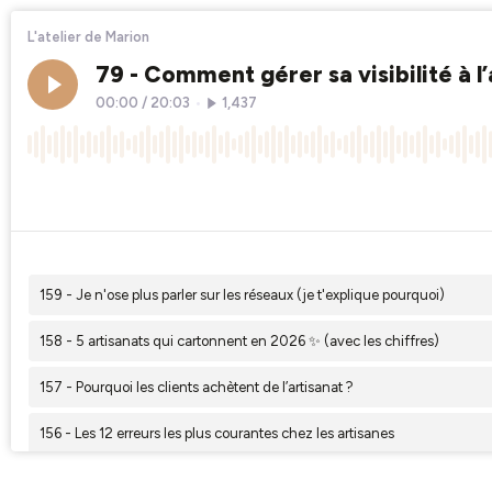
L'atelier de Marion
79 - Comment gérer sa visibilité à 
00:00
/
20:03
•
1,437
×1
159 - Je n'ose plus parler sur les réseaux (je t'explique pourquoi)
158 - 5 artisanats qui cartonnent en 2026 ✨ (avec les chiffres)
157 - Pourquoi les clients achètent de l’artisanat ?
156 - Les 12 erreurs les plus courantes chez les artisanes
155 - Créer un blog et miser sur Google pour faire connaitre ses créatio