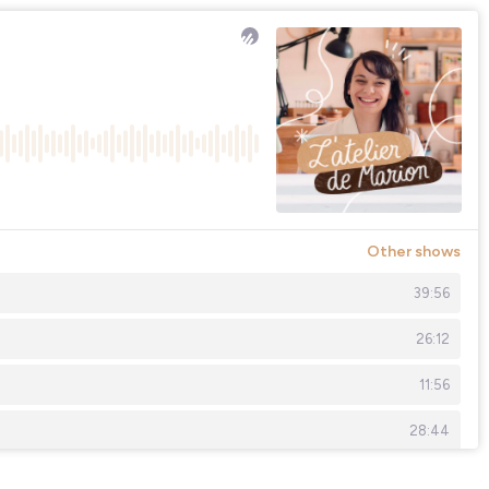
Other shows
39:56
26:12
11:56
28:44
15:56