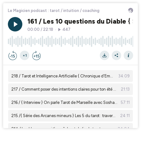
Le Magicien podcast : tarot / intuition / coaching
161 / Les 10 questions du Diable { S
00:00
/
22:18
•
447
×1
218 / Tarot et Intelligence Artificielle { Chronique d'Emmanuelle Iger }
34:09
217 / Comment poser des intentions claires pour ton été avec le tarot ? 🌞
21:13
216 / { Interview } On parle Tarot de Marseille avec Sosha Robles
57:11
215 /{ Série des Arcanes mineurs } Les 5 du tarot : traverser la crise et transformer l’inconfort
24:11
214 / Les blocages qui t’empêchent de lire le tarot avec confiance
24:04