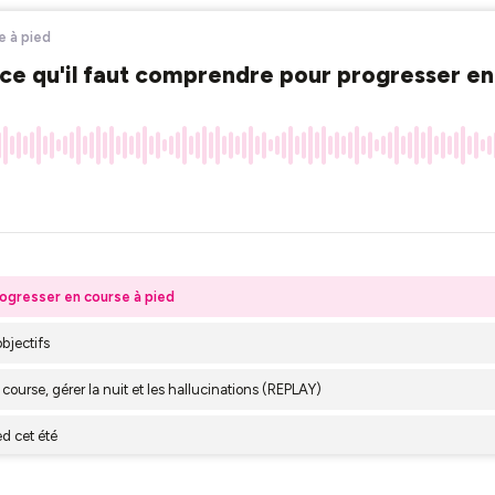
e à pied
: ce qu'il faut comprendre pour progresser e
progresser en course à pied
objectifs
 course, gérer la nuit et les hallucinations (REPLAY)
ed cet été
épart