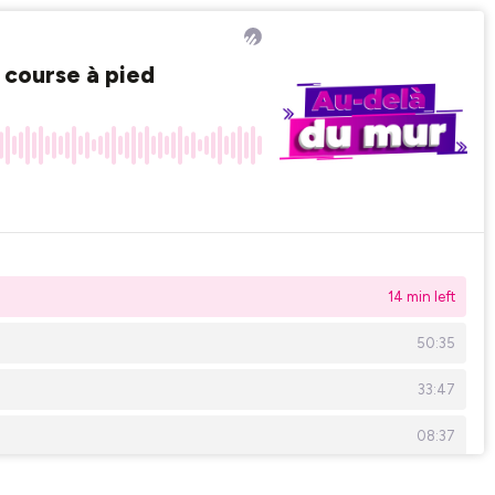
n course à pied
14 min left
50:35
33:47
08:37
22:44