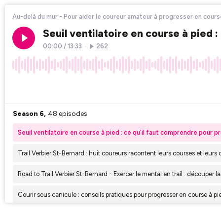
Au-delà du mur - Pour aider le coureur amateur à progresser en cours
Seuil ventilatoire en course à pied 
00:00
/
13:33
•
262
×1
Season 6,
48 episodes
Seuil ventilatoire en course à pied : ce qu'il faut comprendre pour 
Trail Verbier St-Bernard : huit coureurs racontent leurs courses et leurs 
Road to Trail Verbier St-Bernard - Exercer le mental en trail : découper la
Courir sous canicule : conseils pratiques pour progresser en course à pi
Anti-inflammatoires et course à pied : ce que cache ta pilule avant le d