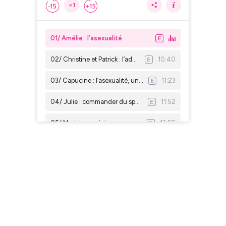
×1
01/ Amélie : l’asexualité
02/ Christine et Patrick : l’adoption
10:40
03/ Capucine : l’asexualité, une maladie ?
11:23
04/ Julie : commander du sperme au Danemark
11:52
05/ Marine : vaginisme
13:55
06/ Meryl : la Fécondation In Vitro - partie 1
17:35
07/ Meryl : la Fécondation In Vitro - partie 2
13:29
08/ Albert : l’hyperstimulation
13:30
09/ Soliane : le corps et l’esprit
15:20