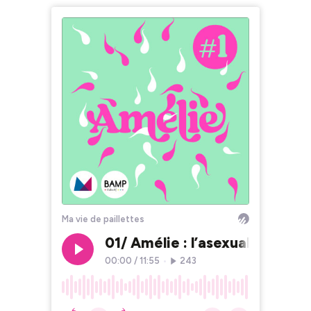
Ma vie de paillettes
01/ Amélie : l’asexualité
00:00
/
11:55
•
243