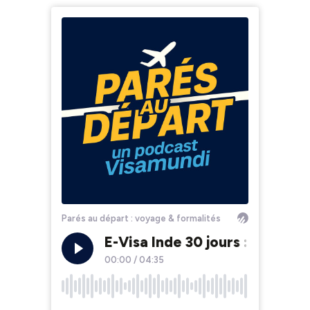
Parés au départ : voyage & formalités
E-Visa Inde 30 jours : Tout c
00:00
/
04:35