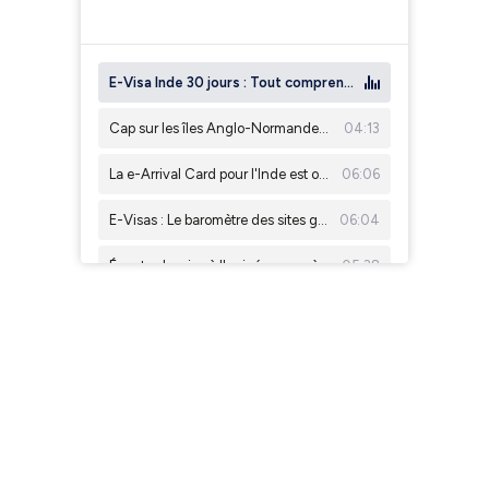
×1
E-Visa Inde 30 jours : Tout comprendre sur le nouveau format à entrées multiples
Cap sur les îles Anglo-Normandes : Le guide pratique de la nouvelle autorisation ETA
04:13
La e-Arrival Card pour l'Inde est obligatoire
06:06
E-Visas : Le baromètre des sites gouvernementaux les plus fiables
06:04
Égypte : Le visa à l'arrivée passe à 30 USD
05:38
Comment préparer votre voyage au Mozambique en 2026
04:17
Visamundi dévoile son indice de complexité visa
04:27
Nouvelles règles e-Visa pour le Cameroun : Attention à la cohérence
04:47
Le calendrier du Hajj 2026 a été annoncé !
04:00