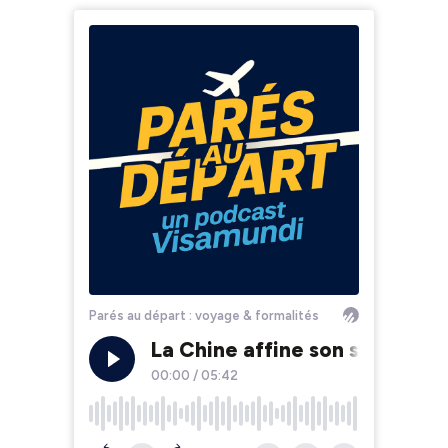
Parés au départ : voyage & formalités
La Chine affine son soft-powe
00:00
/
05:42