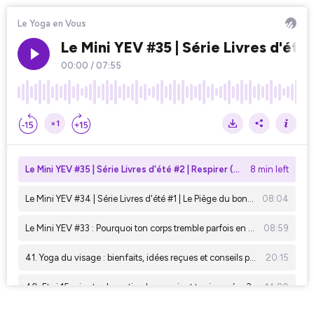
Le Yoga en Vous
Le Mini YEV #35 | Série Livres d'été
00:00
/
07:55
×1
Le Mini YEV #35 | Série Livres d'été #2 | Respirer (James Nestor)
8 min left
Le Mini YEV #34 | Série Livres d'été #1 | Le Piège du bonheur (Russ Harris)
08:04
Le Mini YEV #33 : Pourquoi ton corps tremble parfois en Yoga ?
08:59
41. Yoga du visage : bienfaits, idées reçues et conseils pour commencer
20:15
40. Et si 15 minutes le matin changeaient tes journées ?
14:20