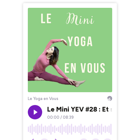
Le Yoga en Vous
Le Mini YEV #28 : Et si on ar
00:00
/
08:39