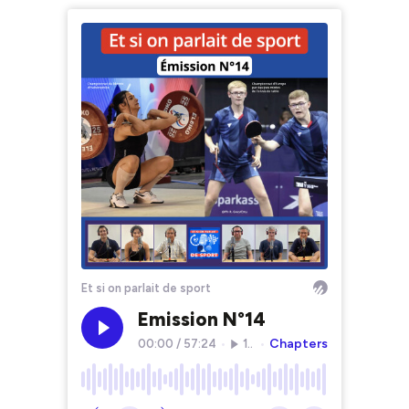
Et si on parlait de sport
Emission N°14
Chapters
00:00
/
57:24
•
107
•