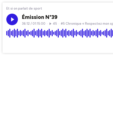
Et si on parlait de sport
Émission N°39
36:12
/
01:15:00
•
45
•
#5 Chronique « Respectez mon sp
×1
Chapters