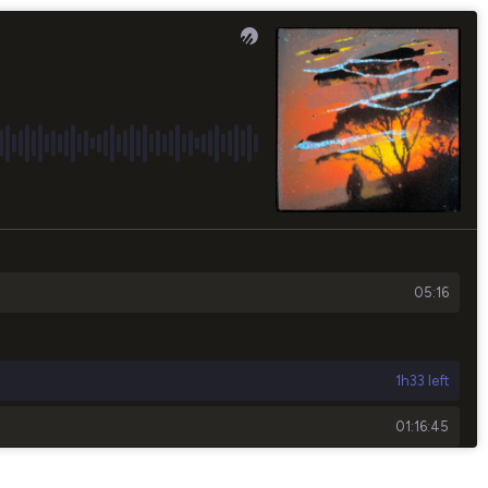
05:16
1h33 left
01:16:45
01:10:35