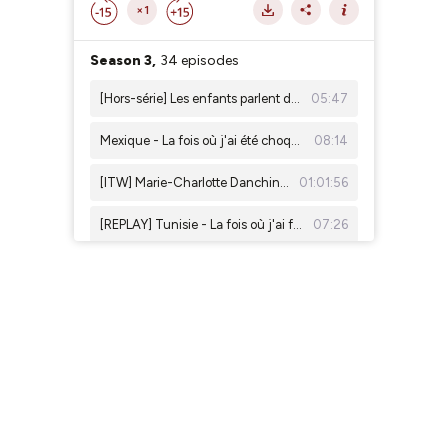
×1
Season 3,
34 episodes
[Hors-série] Les enfants parlent d'interculturel - Festival des Cultures du Monde, Gannat, éducation artistique et culturelle, EAC
05:47
Mexique - La fois où j'ai été choquée - Culture Mexique, anniversaire, mordida et anecdotes culturelles
08:14
[ITW] Marie-Charlotte Danchin du podcast Crush nous parle d'amour interculturel - Amérique Latine, Alliances françaises, histoires d'amour
01:01:56
[REPLAY] Tunisie - La fois où j'ai fait un carton dans les souks - Marchandage, culture Tunisie, interculturel
07:26
[ITW] Miguel Angel Moratinos - Haut représentant de l'UNAOC, ancien ministre des Affaires Étrangères de l'Espagne - Paix et diplomatie
14:11
[UNCUT] La fois où je me retrouve sous un tsunami de travail (encore!)
15:19
Afrique - La fois où Emmanuel Macron a intimé au public de se taire - Paternalisme, colonialisme et leadership au Sommet Africa Forward
08:43
[EXTRAIT] Alexia Michels - Hydrogéologue - Spécialiste ressources en eau à la Banque Asiatique de Développement en Inde
04:13
Samoa Américaines - La fois où j'ai regardé les pieds des gens - Décence, hygiène, chaussures et anecdotes de voyage
07:35