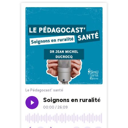
Le Pédagocast' santé
Soignons en ruralité #9 Jean
00:00
/
26:09