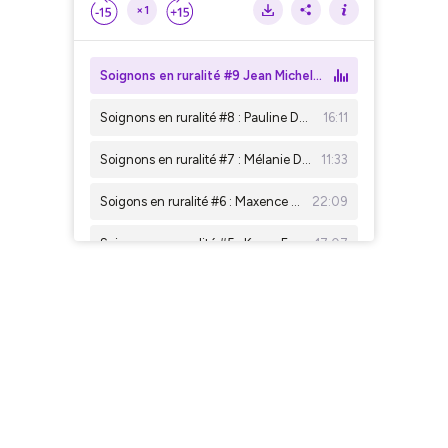
×1
Soignons en ruralité #9 Jean Michel Ducrocq, médecin généraliste
Soignons en ruralité #8 : Pauline Dens-Arsene, sage-femme
16:11
Soignons en ruralité #7 : Mélanie Dhirson, pharmacienne
11:33
Soigons en ruralité #6 : Maxence Dremaux, diététicien
22:09
Soignons en ruralité #5 : Karen François, infirmière
17:07
Discriminations dans les soins patients VIH #4 : Mickaël
13:22
Soignons en ruralité #4 : Julia Cinget, sage-femme libérale et en clinique
31:43
Discriminations dans les soins patients VIH #3 : Jules
07:30
Soignons en ruralité #3 : Isabelle Auvray, infirmière
20:18