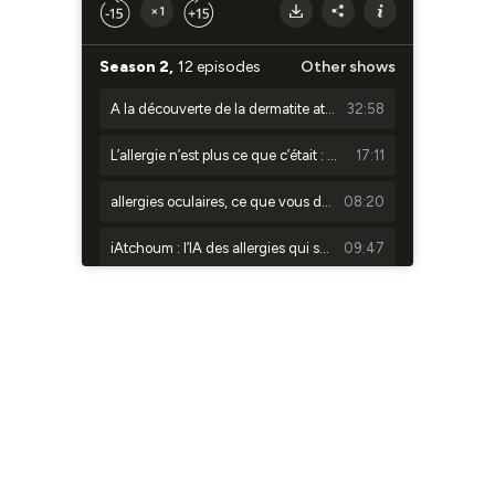
×1
Season 2,
12 episodes
Other shows
A la découverte de la dermatite atopique, cette maladie immunitaire méconnue
32:58
L’allergie n’est plus ce que c’était : des lymphocytes aux ILC2, la nouvelle immunologie de l’allergie
17:11
allergies oculaires, ce que vous devez garder à l’oeil
08:20
iAtchoum : l’IA des allergies qui sait ce qu’elle sait et avoue quand elle ne sait pas
09:47
le mastocyte, un acteur immunitaire très susceptible
12:48
Allergie aux moisissures, tout savoir pour mieux respirer et éviter les pièges
12:07
urticaire et angio-oedemes : quand l'allergie n'est pas souvent une allergie
14:02
Cap sur 2026 : ce que 2025 nous a appris
10:47
les allergènes ces molecules responsables de nos allergies
12:39