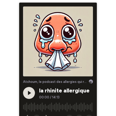
Atchoum, le podcast des allergies qui répond à tes souhaits
la rhinite allergique
00:00
/
14:13