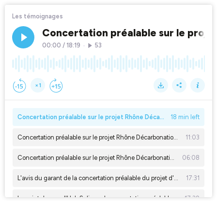
Les témoignages
Concertation préalable sur le projet 
00:00
/
18:19
•
53
×1
Concertation préalable sur le projet Rhône Décarbonation (3/3) : l’information, la participation et la restitution
18 min left
Concertation préalable sur le projet Rhône Décarbonation (2/3) : "débattre du fond", les enjeux de la concertation
11:03
Concertation préalable sur le projet Rhône Décarbonation (1/3) : présentation du projet
06:08
L'avis du garant de la concertation préalable du projet d'usine de panneaux photovoltaïques d'HoloSolis
17:31
Le point de vue d'HoloSolis sur la concertation préalable sur son projet d'usine de panneaux photovoltaïques
17:39