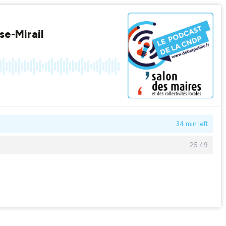
se-Mirail
34 min left
25:49