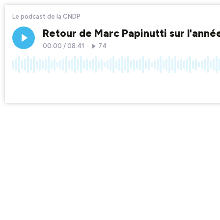
Le podcast de la CNDP
Retour de Marc Papinutti sur l'ann
00:00
/
08:41
•
74
×1
Chapters