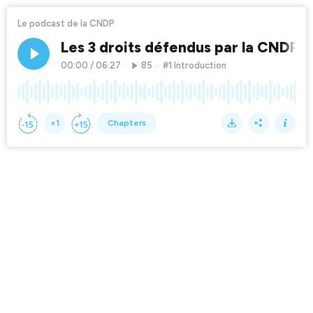
Le podcast de la CNDP
Les 3 droits défendus par la CNDP, pa
00:00
/
06:27
•
85
•
#1 Introduction
×1
Chapters