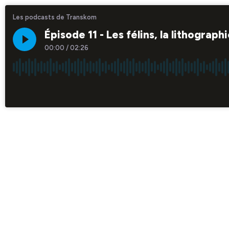
Les podcasts de Transkom
Épisode 11 - Les félins, la lithograp
00:00
/
02:26
×1