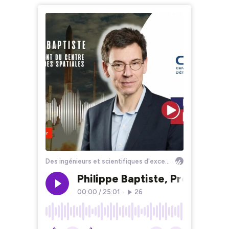
Des ingénieurs et scientifiques d'exceptions
Philippe Baptiste, Président 
00:00
/
25:01
•
26