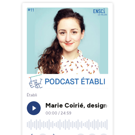
Établi
Marie Coirié, designer dans l
00:00
/
24:59