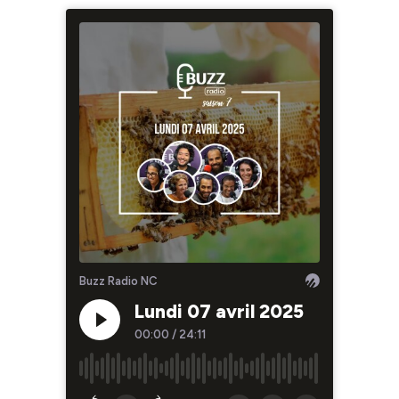
Buzz Radio NC
Lundi 07 avril 2025
00:00
/
24:11