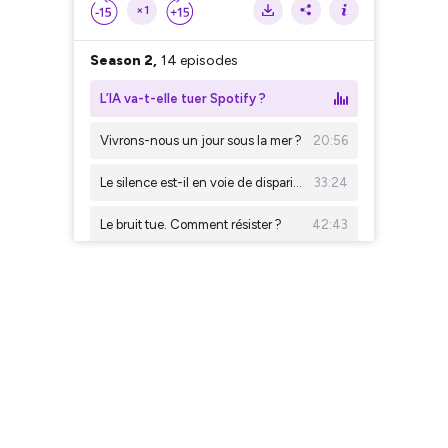
×1
Season 2,
14 episodes
L’IA va-t-elle tuer Spotify ?
Vivrons-nous un jour sous la mer ?
20:56
Le silence est-il en voie de disparition ?
33:24
Le bruit tue. Comment résister ?
42:43
L’IA va-t-elle sauver la planète ?
12:12
Les IA vont-elles nous rendre asociaux ?
17:08
L’IA va-t-elle nous mettre au chômage ?
13:53
Les IA vont-elles nous rendre stupides ?
16:18
Vie extraterrestre : bientôt des preuves ?
15:56