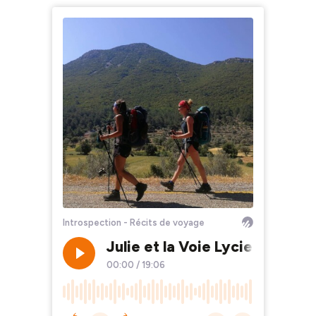
Introspection - Récits de voyage
Julie et la Voie Lycienne : l’a
00:00
/
19:06