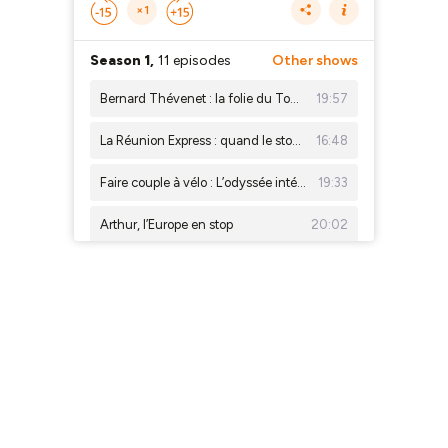
×1
Season 1,
11 episodes
Other shows
Bernard Thévenet : la folie du Tour de France 1975
19:57
La Réunion Express : quand le stop devient un jeu et une leçon d’humanité
16:48
Faire couple à vélo : L’odyssée intérieure d’Émilie et Ulysse
19:33
Arthur, l’Europe en stop
20:02
Louis, le tour du monde à la force humaine
21:00
Claude Marthaler, légende du voyage à vélo
20:45
Julie et la Voie Lycienne : l’appel du trek en Turquie
Julien : l’amitié à vélo et l’amour à distance
21:06
Loïc, le voyage comme thérapie
21:53