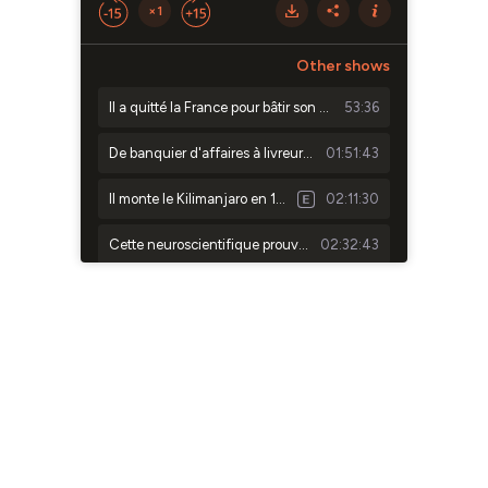
×1
Other shows
Il a quitté la France pour bâtir son e-commerce à Madagascar
53:36
De banquier d'affaires à livreur de smoothies : il bâtit une marque à 10 millions (Humble+)
01:51:43
Il monte le Kilimanjaro en 19h sans acclimatation : la méthode que personne ne vous a apprise
02:11:30
Cette neuroscientifique prouve que votre ambition vous rend médiocre (Dr Fanny Nusbaum) #262
02:32:43
Il quitte HEC et génère 15 millions en 3 ans (à 27 ans) #261
01:44:18
Je risque de passer pour un fou mais faut que je te le dise (#SOLO 20)
56:11
Ils ont construit en 20 ans ce que le monde entier n'a pas fait en 70 (#Radio pirate EP2)
01:12:37
Il a vendu des millions de formations en étant dyslexique (son secret) #261
01:54:33
Il a fait 5 000 000€ sans un seul employé (#Radio pirate EP1)
01:00:22