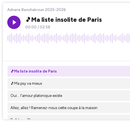
Adnane Benchakroun 2025-2026
🎵Ma liste insolite de Paris
00:00
/
02:58
×1
🎵Ma liste insolite de Paris
🎵Ma psy va mieux
Oui… l'amour platonique existe
Allez, allez ! Ramenez-nous cette coupe à la maison
Bulldozer Blues