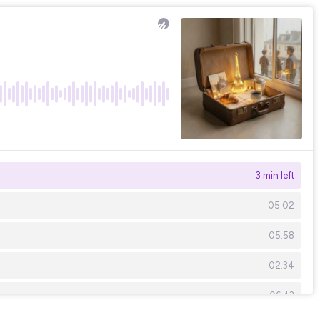
3 min left
05:02
05:58
02:34
06:43