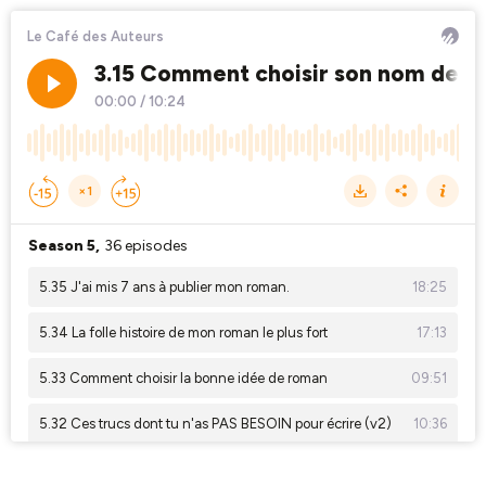
Le Café des Auteurs
3.15 Comment choisir son nom de p
00:00
/
10:24
×1
Season 5,
36 episodes
5.35 J'ai mis 7 ans à publier mon roman.
18:25
5.34 La folle histoire de mon roman le plus fort
17:13
5.33 Comment choisir la bonne idée de roman
09:51
5.32 Ces trucs dont tu n'as PAS BESOIN pour écrire (v2)
10:36
5.31 Les conseils d'écriture de Nietzsche
23:27