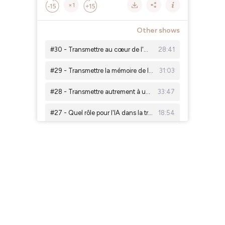
×1
Other shows
#30 - Transmettre au cœur de l'ONU (avec Lydia De Bortoli)
28:41
#29 - Transmettre la mémoire de la Shoah aujourd'hui (avec Piotr Cywinski)
31:03
#28 - Transmettre autrement à une génération connectée (avec laurenne.raconte)
33:47
#27 - Quel rôle pour l'IA dans la transmission ?
18:54
#26 - Entre transmission et justice, paroles d’un avocat (avec Alexis Coiseur)
27:04
#25 - Hors série : au coeur de notre duo
26:05
#24 - La transmission de compétences chez Decathlon (avec Lucie Gauthier)
37:27
#23 - Compétences critiques : les 6 critères pour les identifier
#22 - Un départ à la retraite pas comme les autres (avec Paul Dérumaux)
24:06