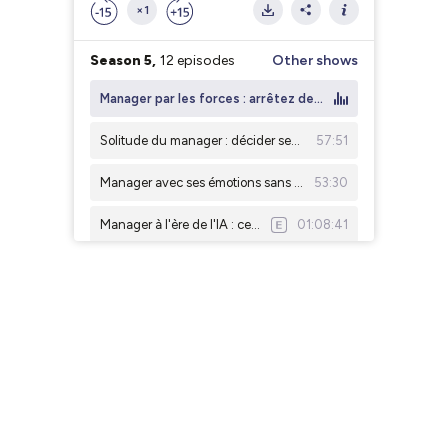
×1
Season 5,
12 episodes
Other shows
Manager par les forces : arrêtez de corriger les faiblesses - Fanny Jaulin (Orakl Oncology) - sélection de l'été
Solitude du manager : décider seul sans s'isoler - Fanny Doukhan (Splunk)
57:51
Manager avec ses émotions sans s'épuiser : trouver la juste distance - Céline Trancart (Webedia) - Sélection de l'été
53:30
Manager à l'ère de l'IA : ce qui change vraiment dans votre quotidien - Pierre Fertout & Christophe Garcia - Weglot - Sélection de l'été
01:08:41
#52 - Le manager coach - Judith Rugasira - Doctolib - Head of Field Marketing
58:45
#51 - Vouloir le bien en tant que manager - Keyvan Nilforoushan - Virgil - CEO
01:06:37
#50 - Ce qu'un CEO attend de ses managers - Vincent Huguet - Malt - CEO & Co-founder
01:21:43
#49 - Manager avec ambition - Lionel Pereira - Welcome to the Jungle - VP Account Management
55:24
#48 - Manager en s'appuyant sur ses forces - Fanny Jaulin - Orakl Oncology - CEO
01:01:50