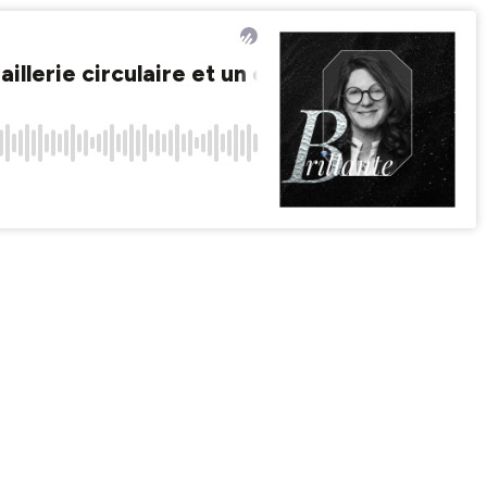
aillerie circulaire et un or recyclé
Brill