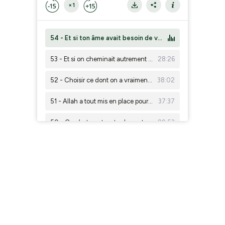
×1
54 - Et si ton âme avait besoin de vacances, elle aussi ? (que tu sois en vacances où pas, on va parler des 4 types de repos !)
53 - Et si on cheminait autrement cet été ?
28:26
52 - Choisir ce dont on a vraiment besoin, même quand c’est difficile - Entre attachement et tawakkul
38:02
51 - Allah a tout mis en place pour que tu ailles au Paradis
37:37
50 - Ce n’est pas trop tard pour toi : “Ne désespérez pas de la miséricorde d’Allah”
29:53
49 - As-tu conscience de tes épreuves intérieures ? (Assise entre sœurs)
38:01
48 - Gabrielle (Alias) - Témoignage de sa conversion à l’islam, sincérité du coeur et responsabilité envers nos sœurs
37:58
47 - Ramadan : Revenir à l'essentiel pour mieux s'y préparer
49:29
46 - Pourquoi on ne prend pas le temps de travailler sur soi ? (Alors qu'on sait que c'est important !)
30:36