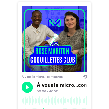
A vous le micro... commerce !
À vous le micro...commerce :
00:00
/
40:52