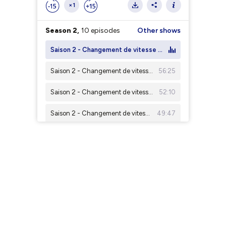
×1
Season 2,
10 episodes
Other shows
Saison 2 - Changement de vitesse - Sébastien Fraisse "À Paris, on a une centaine de parkings, c'est à peu près un million de mètres carrés"
Saison 2 - Changement de vitesse - Karima Delli : “Quand ça va bien c’est grâce à la France, quand ça va mal, c’est la faute de l’Europe”
56:25
Saison 2 - Changement de vitesse - Teddy Pellerin : "Ils ont mobilisé 200 policiers pour arrêter des chauffeurs tous les soirs"
52:10
Saison 2 - Changement de vitesse - Claude Renard : “Il y a plus de stations de recharge rapide en France que de stations essence.”
49:47
Saison 2 - Changement de vitesse - Bertrand Fleurose : “Si je devais le refaire, je choisirais d’autres investisseurs”
58:24
Saison 2 - Changement de vitesse - "L'intelligence artificielle a une vraie utilité dans la gestion de l'énergie" - Émile Josselin, Monta
40:12
Saison 2 - Changement de vitesse - Rachida Dati : "le premier mode de déplacement, c’est le piéton"
34:11
Saison 2 - Changement de vitesse - Natan Alves Barbosa, créateur de Kapsul : 0 à 42 millions de vues en 18 mois
52:35
Saison 2 - Changement de vitesse - Arnaud Treille et Frédéric Chapuis de Stellantis
44:47