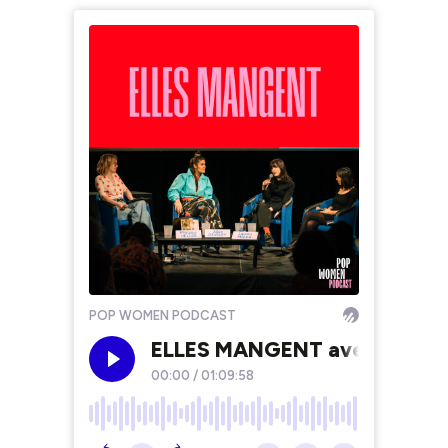
POP WOMEN PODCAST
ELLES MANGENT avec Alice De
00:00
/
01:09:58