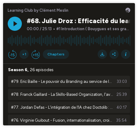
Learning Club by Clément Meslin
#68. Julie Droz : Efficacité du learni
00:00
/
25:13
•
#1 Introduction ( Bouygues et ses grandes transformations au fil des années)
×1
Chapters
Season 6,
26 episodes
#79. Eric Baille - Le pouvoir du Branding au service de la formation
33:03
#78. Franck Gaillard - La Skills-Based Organization, l'avenir de la formation ?
25:39
#77. Jordan Defas - L'intégration de l’IA chez Doctolib : les retours d'une entreprise qui en est déjà au 3ème round
40:17
#76. Virginie Guibout - Fusion, internationalisation, croissance : les coulisses de la transformation de FDJ United
35:54
#75. Julie Thines - Déployer une SBO à l'échelle mondiale : entre Académies, IA et Knowledge Boosters
35:00