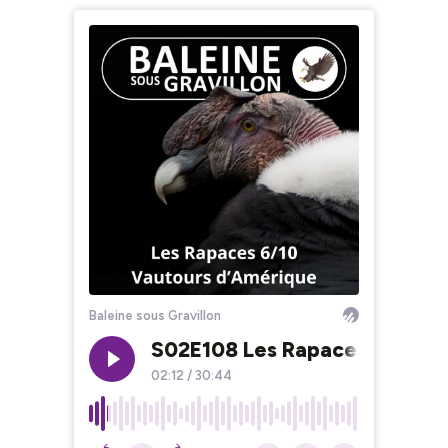
Baleine sous Gravillon
S02E108 Les Rapaces 6/10 : 
02:12
/
30:44