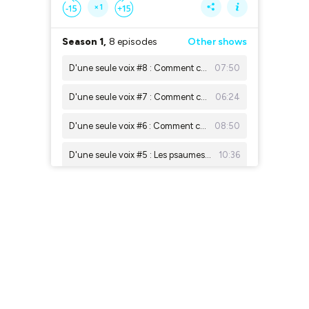
×1
Season 1,
8 episodes
Other shows
D'une seule voix #8 : Comment choisir un chant de messe missionnaire
07:50
D'une seule voix #7 : Comment choisir un chant de communion
06:24
D'une seule voix #6 : Comment choisir un chant de messe adapté aux rites de la liturgie
08:50
D'une seule voix #5 : Les psaumes, une école de la louange
10:36
D'une seule voix #4 : Comment vivre les cinq sens dans la liturgie
07:22
D'une seule voix #3 : Comment choisir un chant de messe en accord avec les lectures
D’une seule voix #2 : Comment choisir un chant de messe bien adapté au temps liturgique
09:52
D'une seule voix #1 : Comment bien choisir les chants d’une célébration ?
08:51
Others,
1 episode