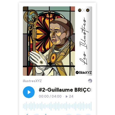
illustresXYZ
#2-Guillaume BRIÇONNET
00:00
/
04:00
•
24