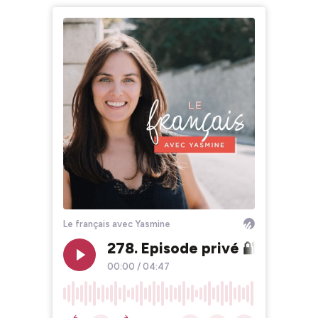
Le français avec Yasmine
278. Episode privé 🔐 Les plu
00:00
/
04:47