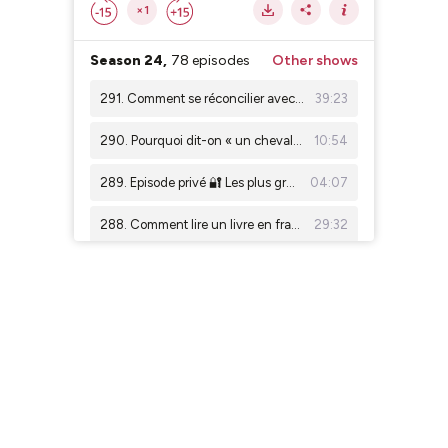
×1
Season 24,
78 episodes
Other shows
291. Comment se réconcilier avec la conjugaison, avec Léa Ricci
39:23
290. Pourquoi dit-on « un cheval » mais « des chevaux » ?
10:54
289. Episode privé 🔐 Les plus grands scandales politiques de France (partie 3)
04:07
288. Comment lire un livre en français, sans abandonner à la page 17
29:32
287. D'où viennent les gaufres ?
19:50
286. Tout savoir sur La Marseillaise
25:55
285. Episode privé 🔐 Les plus grands scandales politiques de France (partie 2)
06:53
284. D'où vient la Fête de la musique en France ?
24:19
283. Episode privé 🔐 Les plus grands scandales politiques de France (partie 1)
04:53