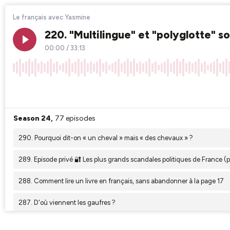
Le français avec Yasmine
220. "Multilingue" et "polyglotte" 
00:00
/
33:13
×1
Season 24,
77 episodes
290. Pourquoi dit-on « un cheval » mais « des chevaux » ?
289. Episode privé 🔐 Les plus grands scandales politiques de France (pa
288. Comment lire un livre en français, sans abandonner à la page 17
287. D'où viennent les gaufres ?
286. Tout savoir sur La Marseillaise