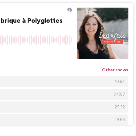
abrique à Polyglottes
Other shows
10:54
04:07
29:32
19:50
25:55