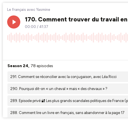
Le français avec Yasmine
170. Comment trouver du travail e
00:00
/
41:37
×1
Season 24,
78 episodes
291. Comment se réconcilier avec la conjugaison, avec Léa Ricci
290. Pourquoi dit-on « un cheval » mais « des chevaux » ?
289. Episode privé 🔐 Les plus grands scandales politiques de France (pa
288. Comment lire un livre en français, sans abandonner à la page 17
287. D'où viennent les gaufres ?