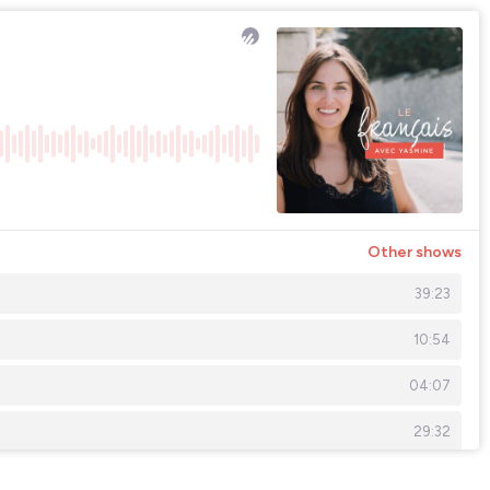
Other shows
39:23
10:54
04:07
29:32
19:50